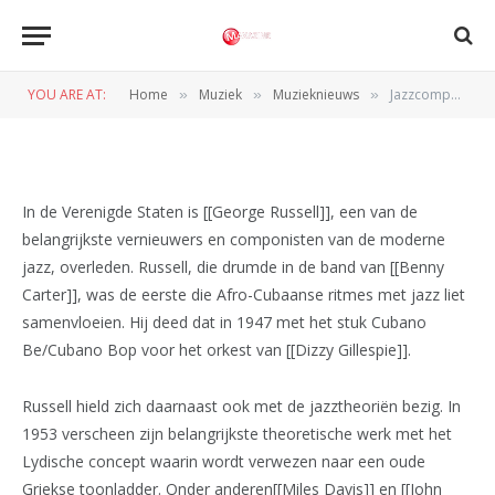
Jazzcomponist George Russell
overleden
YOU ARE AT:
Home
Muziek
Muzieknieuws
Jazzcomponist George Russell overleden
»
»
»
BY
REDACTIE
29 JULI 2009
In de Verenigde Staten is [[George Russell]], een van de
belangrijkste vernieuwers en componisten van de moderne
jazz, overleden. Russell, die drumde in de band van [[Benny
Carter]], was de eerste die Afro-Cubaanse ritmes met jazz liet
samenvloeien. Hij deed dat in 1947 met het stuk Cubano
Be/Cubano Bop voor het orkest van [[Dizzy Gillespie]].
Russell hield zich daarnaast ook met de jazztheoriën bezig. In
1953 verscheen zijn belangrijkste theoretische werk met het
Lydische concept waarin wordt verwezen naar een oude
Griekse toonladder. Onder anderen[[Miles Davis]] en [[John