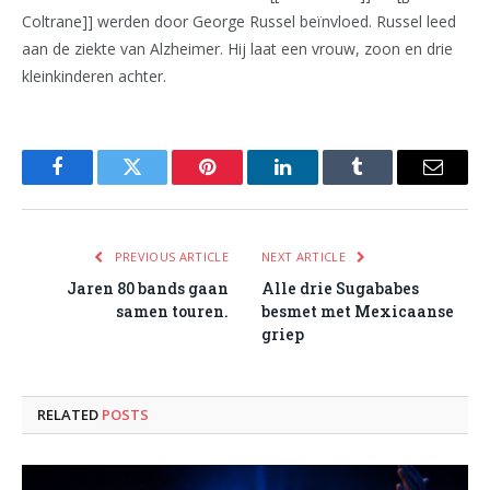
Coltrane]] werden door George Russel beïnvloed. Russel leed
aan de ziekte van Alzheimer. Hij laat een vrouw, zoon en drie
kleinkinderen achter.
Facebook
Twitter
Pinterest
LinkedIn
Tumblr
Email
PREVIOUS ARTICLE
NEXT ARTICLE
Jaren 80 bands gaan
Alle drie Sugababes
samen touren.
besmet met Mexicaanse
griep
RELATED
POSTS