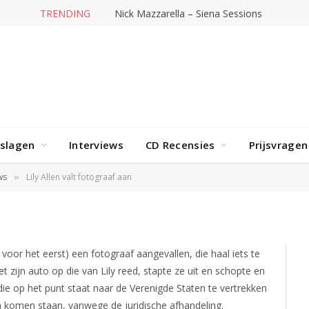
TRENDING
Nick Mazzarella – Siena Sessions
rslagen
Interviews
CD Recensies
Prijsvragen
tograaf aan
ws
Lily Allen valt fotograaf aan
»
iet voor het eerst) een fotograaf aangevallen, die haal iets te
et zijn auto op die van Lily reed, stapte ze uit en schopte en
 die op het punt staat naar de Verenigde Staten te vertrekken
n komen staan, vanwege de juridische afhandeling.