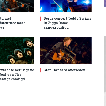
th met
Derde concert Teddy Swims
dstournee naar
in Ziggo Dome
ive
aangekondigd
rwachte heruitgave
Glen Hansard overleden
Soul van The
 aangekondigd