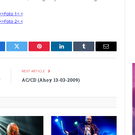
>>Foto 1< <
>>Foto 2< <
cebook
Twitter
Pinterest
LinkedIn
Tumblr
Email
E
NEXT ARTICLE
T
AC/CD (Ahoy 13-03-2009)