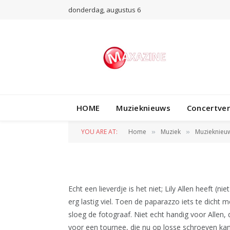
donderdag, augustus 6
MUZIEKNIEUWS
HOME
Muzieknieuws
Concertve
Lily Allen valt fo
YOU ARE AT:
Home
Muziek
Muzieknieu
»
»
BY
REDACTIE
13 MAART 2009
Echt een lieverdje is het niet; Lily Allen heeft (n
erg lastig viel. Toen de paparazzo iets te dicht m
sloeg de fotograaf. Niet echt handig voor Allen,
voor een tournee, die nu op losse schroeven ka