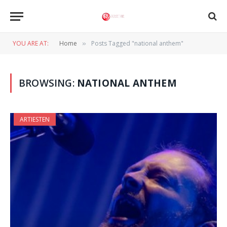
YOU ARE AT:
Home
Posts Tagged "national anthem"
»
BROWSING:
NATIONAL ANTHEM
ARTIESTEN