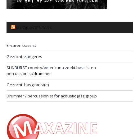
MUZIKANTENBANK
Ervaren bassist
Gezocht: zangeres
SUNBURST country/americana zoekt bassist en
percussionist/drummer
Gezocht: basgitarist(e)
Drummer / percussionist for acoustic jazz group