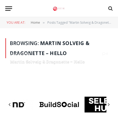
YOU ARE AT:
Home
Posts Tagged "Martin Solveig & Dragonette – Hello"
»
BROWSING:
MARTIN SOLVEIG &
DRAGONETTE – HELLO
25 JANUARI 2011
0
Martin Solveig & Dragonette – Hello