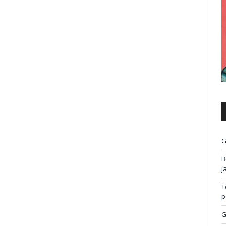
G
B
j
T
p
G