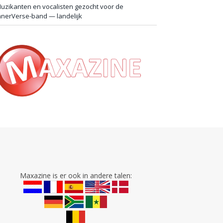
uzikanten en vocalisten gezocht voor de
nnerVerse-band — landelijk
Maxazine is er ook in andere talen: