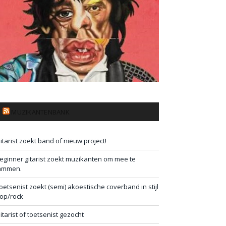
MUZIKANTENBANK
itarist zoekt band of nieuw project!
eginner gitarist zoekt muzikanten om mee te
ammen.
oetsenist zoekt (semi) akoestische coverband in stijl
op/rock
itarist of toetsenist gezocht