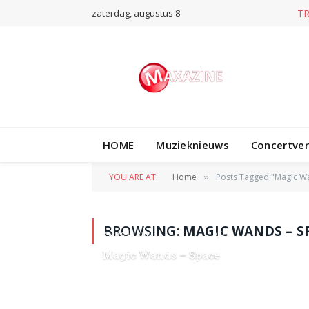
zaterdag, augustus 8
T
HOME
Muzieknieuws
Concertve
YOU ARE AT:
Home
Posts Tagged "Magic W
»
BROWSING:
MAGIC WANDS – S
3 MAART 2012
0
Magic Wands – Space