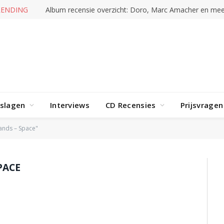
RENDING
Album recensie overzicht: Doro, Marc Amacher en mee
rslagen
Interviews
CD Recensies
Prijsvragen
ands – Space"
PACE