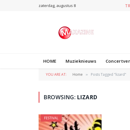
zaterdag, augustus 8
T
HOME
Muzieknieuws
Concertve
YOU ARE AT:
Home
Posts Tagged "lizard"
»
BROWSING:
LIZARD
FESTIVAL