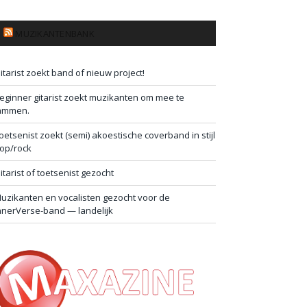
MUZIKANTENBANK
itarist zoekt band of nieuw project!
eginner gitarist zoekt muzikanten om mee te
ammen.
oetsenist zoekt (semi) akoestische coverband in stijl
op/rock
itarist of toetsenist gezocht
uzikanten en vocalisten gezocht voor de
nnerVerse-band — landelijk