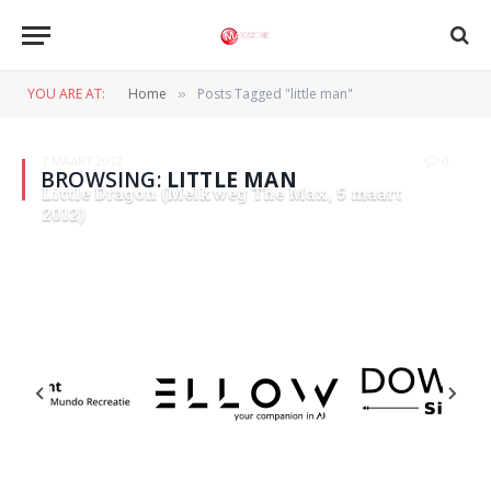
YOU ARE AT:
Home
Posts Tagged "little man"
»
7 MAART 2012
0
BROWSING:
LITTLE MAN
Little Dragon (Melkweg The Max, 5 maart
2012)