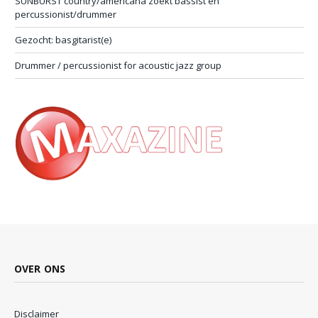
SUNBURST country/americana zoekt bassist en
percussionist/drummer
Gezocht: basgitarist(e)
Drummer / percussionist for acoustic jazz group
OVER ONS
Disclaimer