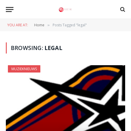
YOU ARE AT:
Home
Posts Tagged "legal"
»
BROWSING:
LEGAL
MUZIEKNIEUWS