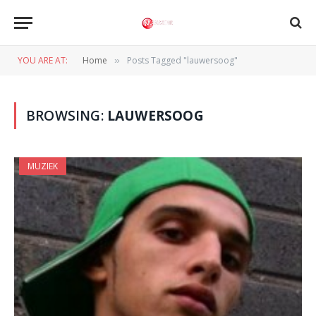
YOU ARE AT:
Home
Posts Tagged "lauwersoog"
»
BROWSING:
LAUWERSOOG
MUZIEK