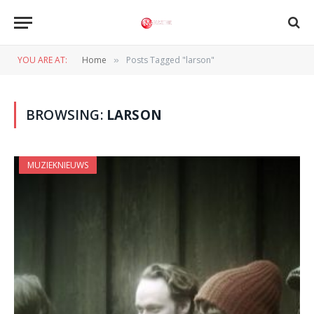
YOU ARE AT:
Home
Posts Tagged "larson"
»
BROWSING:
LARSON
MUZIEKNIEUWS