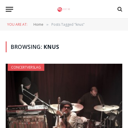
YOU ARE AT:
Home
Posts Tagged "knus"
»
BROWSING:
KNUS
CONCERTVERSLAG