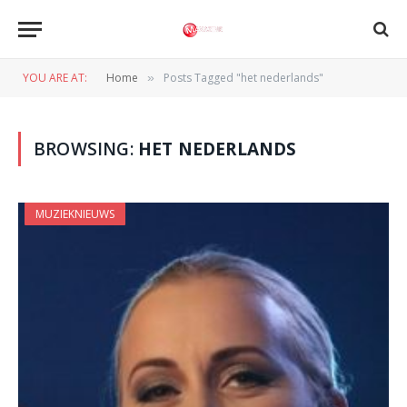
YOU ARE AT:
Home
Posts Tagged "het nederlands"
»
BROWSING:
HET NEDERLANDS
MUZIEKNIEUWS