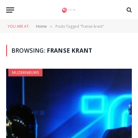
YOU ARE AT:
Home
Posts Tagged "franse krant"
»
BROWSING:
FRANSE KRANT
MUZIEKNIEUWS