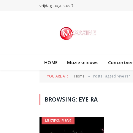
vrijdag, augustus 7
HOME
Muzieknieuws
Concertve
YOU ARE AT:
Home
Posts Tagged "eye ra"
»
BROWSING:
EYE RA
MUZIEKNIEUWS