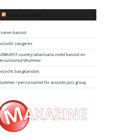
MUZIKANTENBANK
rvaren bassist
ezocht: zangeres
UNBURST country/americana zoekt bassist en
ercussionist/drummer
ezocht: basgitarist(e)
rummer / percussionist for acoustic jazz group