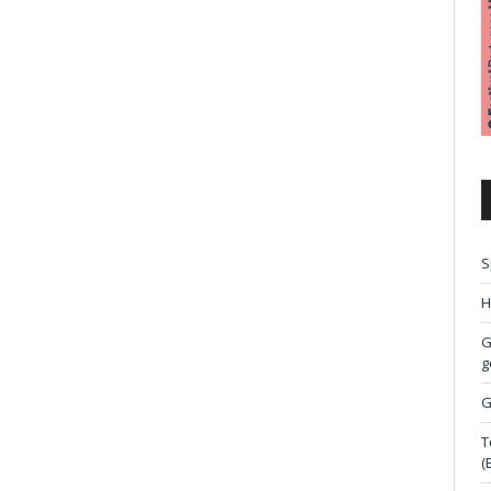
S
H
G
g
G
T
(