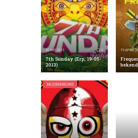
20 MEI 2013
0
15 APRIL 2
7th Sunday (Erp, 19-05-
Frequen
2013)
bekend
MUZIEKNIEUWS