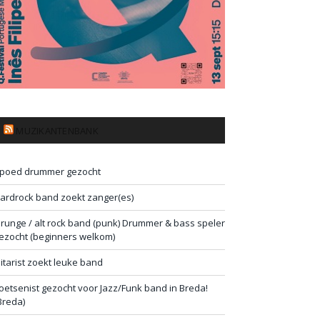
MUZIKANTENBANK
poed drummer gezocht
ardrock band zoekt zanger(es)
runge / alt rock band (punk) Drummer & bass speler
ezocht (beginners welkom)
itarist zoekt leuke band
oetsenist gezocht voor Jazz/Funk band in Breda!
Breda)