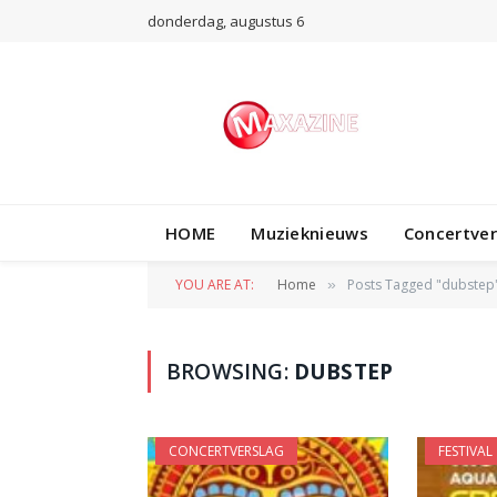
donderdag, augustus 6
HOME
Muzieknieuws
Concertve
YOU ARE AT:
Home
Posts Tagged "dubstep
»
BROWSING:
DUBSTEP
CONCERTVERSLAG
FESTIVAL