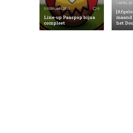
1 APRIL 20
5 FEBRUARI 2013
0
[Afgel
Line-up Paaspop bijna
maand 
compleet
het Dou