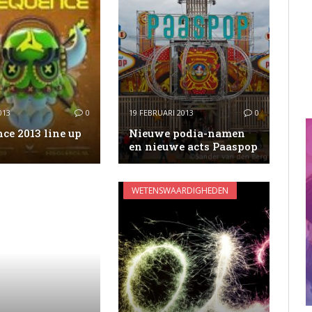
013
0
19 FEBRUARI 2013
0
ce 2013 line up
Nieuwe podia-name​n
en nieuwe acts Paaspop
WETENSWAARDIGHEDEN