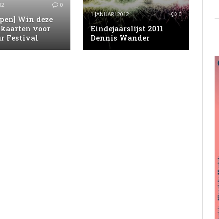
12
0
1 JANUARI 2012
0
open] Win deze
kaarten voor
Eindejaarslijst 2011
r Festival
Dennis Wander