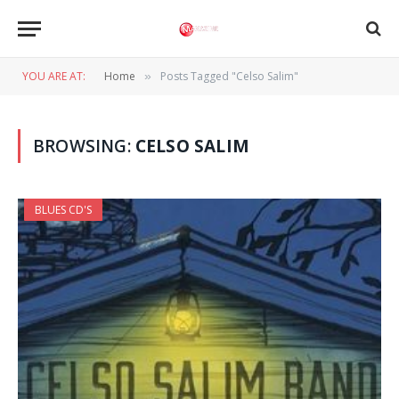
YOU ARE AT:
Home
Posts Tagged "Celso Salim"
»
BROWSING:
CELSO SALIM
BLUES CD'S