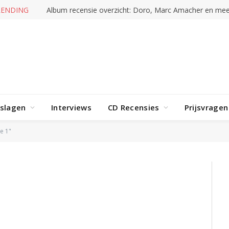
RENDING
Album recensie overzicht: Doro, Marc Amacher en mee
rslagen
Interviews
CD Recensies
Prijsvragen
e 1"