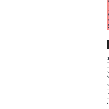
G
m
S
A
S
P
G