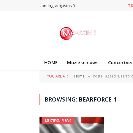
zondag, augustus 9
T
HOME
Muzieknieuws
Concertve
YOU ARE AT:
Home
Posts Tagged "Bearforc
»
BROWSING:
BEARFORCE 1
MUZIEKNIEUWS