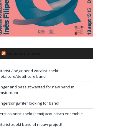
MUZIKANTENBANK
itarist / beginnend vocalist zoekt
etalcore/deathcore band
inger and bassist wanted for new band in
msterdam
ingersongwriter looking for band!
ercussionist zoekt (semi) acoustisch ensemble
itarist zoekt band of nieuw project!