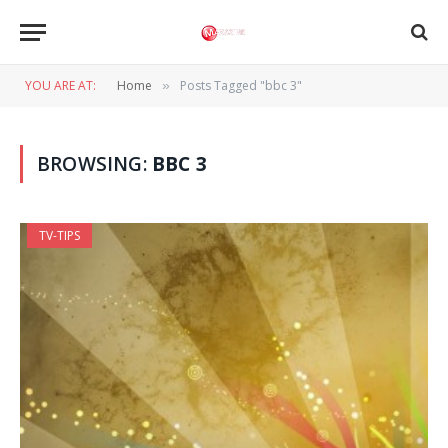
YOU ARE AT:
Home
Posts Tagged "bbc 3"
»
BROWSING:
BBC 3
TV-TIPS