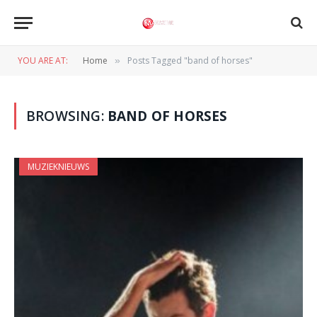
YOU ARE AT:
Home
Posts Tagged "band of horses"
»
BROWSING:
BAND OF HORSES
MUZIEKNIEUWS