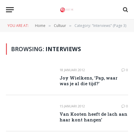
YOU ARE AT:
Home
Cultuur
Category: "Interviews" (Page 3)
»
»
BROWSING:
INTERVIEWS
18 JANUARI 2012
0
Joy Wielkens, ‘Pap, waar
was je al die tijd?’
15 JANUARI 2012
0
Van Kooten heeft de lach aan
haar kont hangen’