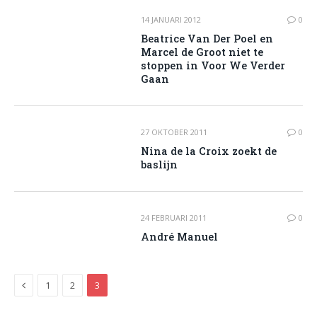
14 JANUARI 2012
0
Beatrice Van Der Poel en
Marcel de Groot niet te
stoppen in Voor We Verder
Gaan
27 OKTOBER 2011
0
Nina de la Croix zoekt de
baslijn
24 FEBRUARI 2011
0
André Manuel
Previous
1
2
3