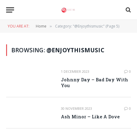
YOU ARE AT:
Home
Category: "@Enjoythismusic" (Page 5)
»
BROWSING:
@ENJOYTHISMUSIC
1 DECEMBER 2023
0
Johnny Day – Bad Day With
You
30 NOVEMBER 2023
0
Ash Minor – Like A Dove