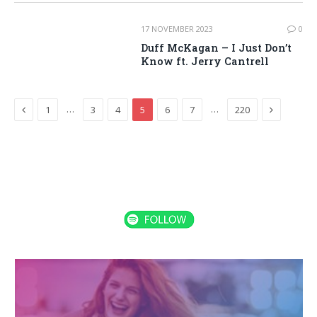
17 NOVEMBER 2023
0
Duff McKagan – I Just Don’t
Know ft. Jerry Cantrell
Previous
Next
…
…
1
3
4
5
6
7
220