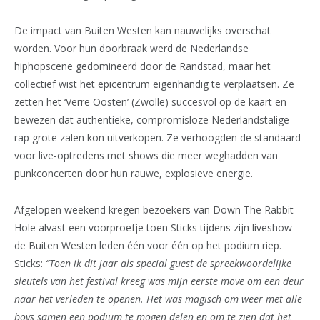
De impact van Buiten Westen kan nauwelijks overschat
worden. Voor hun doorbraak werd de Nederlandse
hiphopscene gedomineerd door de Randstad, maar het
collectief wist het epicentrum eigenhandig te verplaatsen. Ze
zetten het ‘Verre Oosten’ (Zwolle) succesvol op de kaart en
bewezen dat authentieke, compromisloze Nederlandstalige
rap grote zalen kon uitverkopen. Ze verhoogden de standaard
voor live-optredens met shows die meer weghadden van
punkconcerten door hun rauwe, explosieve energie.
Afgelopen weekend kregen bezoekers van Down The Rabbit
Hole alvast een voorproefje toen Sticks tijdens zijn liveshow
de Buiten Westen leden één voor één op het podium riep.
Sticks:
“Toen ik dit jaar als special guest de spreekwoordelijke
sleutels van het festival kreeg was mijn eerste move om een deur
naar het verleden te openen. Het was magisch om weer met alle
boys samen een podium te mogen delen en om te zien dat het