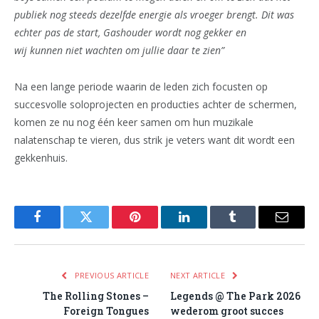
publiek nog steeds dezelfde energie als vroeger brengt. Dit was
echter pas de start, Gashouder wordt nog gekker en
wij kunnen niet wachten om jullie daar te zien”
Na een lange periode waarin de leden zich focusten op
succesvolle soloprojecten en producties achter de schermen,
komen ze nu nog één keer samen om hun muzikale
nalatenschap te vieren, dus strik je veters want dit wordt een
gekkenhuis.
Facebook
Twitter
Pinterest
LinkedIn
Tumblr
Email
PREVIOUS ARTICLE
NEXT ARTICLE
The Rolling Stones –
Legends @ The Park 2026
Foreign Tongues
wederom groot succes