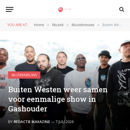
YOU ARE AT:
Home
Muziek
Muzieknieuws
Buiten Westen weer samen voor eenmalige show in Gashouder
»
»
»
MUZIEKNIEUWS
Buiten Westen weer samen
voor eenmalige show in
Gashouder
BY
REDACTIE MAXAZINE
7 JULI 2026