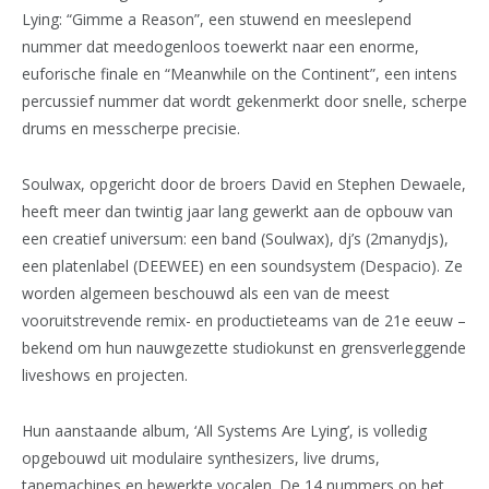
Lying: “Gimme a Reason”, een stuwend en meeslepend
nummer dat meedogenloos toewerkt naar een enorme,
euforische finale en “Meanwhile on the Continent”, een intens
percussief nummer dat wordt gekenmerkt door snelle, scherpe
drums en messcherpe precisie.
Soulwax, opgericht door de broers David en Stephen Dewaele,
heeft meer dan twintig jaar lang gewerkt aan de opbouw van
een creatief universum: een band (Soulwax), dj’s (2manydjs),
een platenlabel (DEEWEE) en een soundsystem (Despacio). Ze
worden algemeen beschouwd als een van de meest
vooruitstrevende remix- en productieteams van de 21e eeuw –
bekend om hun nauwgezette studiokunst en grensverleggende
liveshows en projecten.
Hun aanstaande album, ‘All Systems Are Lying’, is volledig
opgebouwd uit modulaire synthesizers, live drums,
tapemachines en bewerkte vocalen. De 14 nummers op het