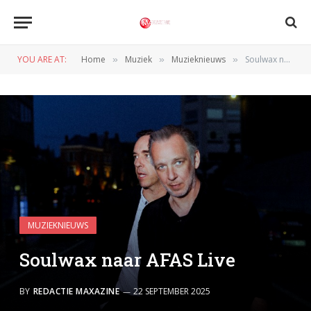
YOU ARE AT:
Home
Muziek
Muzieknieuws
Soulwax naar AFAS Live
»
»
»
MUZIEKNIEUWS
Soulwax naar AFAS Live
BY
REDACTIE MAXAZINE
22 SEPTEMBER 2025