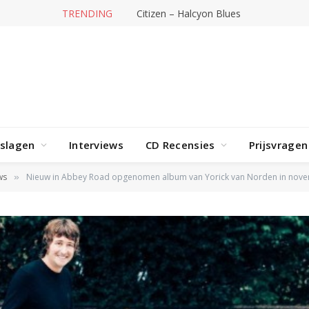
TRENDING
Citizen – Halcyon Blues
rslagen
Interviews
CD Recensies
Prijsvragen
ws
Nieuw in Abbey Road opgenomen album van Yorick van Norden in nov
»