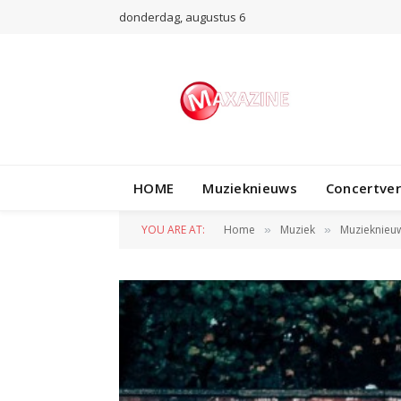
donderdag, augustus 6
HOME
Muzieknieuws
Concertve
YOU ARE AT:
Home
Muziek
Muzieknieu
»
»