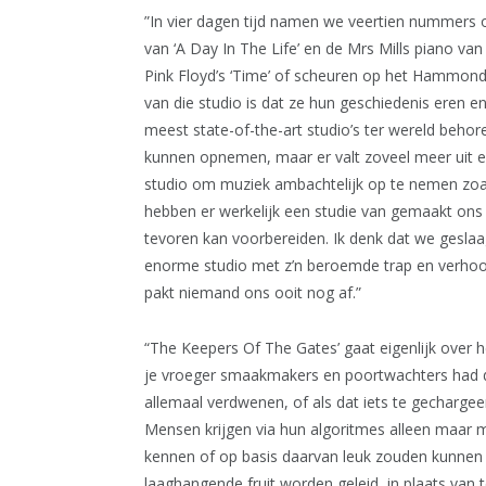
”In vier dagen tijd namen we veertien nummers o
van ‘A Day In The Life’ en de Mrs Mills piano va
Pink Floyd’s ‘Time’ of scheuren op het Hammond
van die studio is dat ze hun geschiedenis eren en a
meest state-of-the-art studio’s ter wereld beho
kunnen opnemen, maar er valt zoveel meer uit e
studio om muziek ambachtelijk op te nemen zoa
hebben er werkelijk een studie van gemaakt ons
tevoren kan voorbereiden. Ik denk dat we geslaagd
enorme studio met z’n beroemde trap en verho
pakt niemand ons ooit nog af.”
“The Keepers Of The Gates’ gaat eigenlijk over 
je vroeger smaakmakers en poortwachters had d
allemaal verdwenen, of als dat iets te gechargeerd
Mensen krijgen via hun algoritmes alleen maar 
kennen of op basis daarvan leuk zouden kunnen vi
laaghangende fruit worden geleid, in plaats van