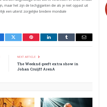
jn, maar het zijn de techgiganten die als je niet oppast uit
rlijk een uiterst zorgelijke bredere mondiale
cebook
Twitter
Pinterest
LinkedIn
Tumblr
Email
E
NEXT ARTICLE
s
The Weeknd geeft extra show in
d
Johan Cruijff ArenA