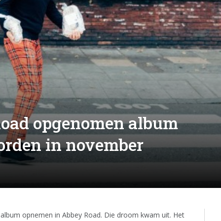
Road opgenomen album
orden in november
n album opnemen in Abbey Road. Die droom kwam uit. Het