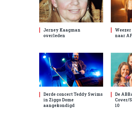
Jerney Kaagman
Weezer 
overleden
naar AF
Derde concert Teddy Swims
De ABB
in Ziggo Dome
Cover/S
aangekondigd
10