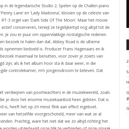
p in de legendarische Studio 2. Spelen op de Challen piano
n ‘Penny Lane’ en ‘Lady Madonna’, klooien op de celeste van
 RT-3 orgel van ‘Dark Side Of The Moon’. Maar het mooie
ctief conserveren, terwijl ze tegelijkertijd nog altijd tot de
ren. Je zou er puur om oppervlakkige nostalgische redenen
en bezoek te halen dan dat. Abbey Road is de ultieme
ls opnemen bedoeld is. Producer Frans Hagenaars en ik
 bezoek maximaal te benutten, voor zover je zoiets van
Z
 zijn; als ik het album hoor sta ik daar weer, in die
ogde controlekamer, m’n jongensdroom te beleven. Dat
S
H
het verdwijnen van poortwachters in de muziekwereld, zoals
G
g
ie je door het enorme muziekaanbod heen gidsten. Dat is
 is, heeft het op z’n minst flink aan effect ingeboet.
G
meer van hetzelfde voorgeschoteld, meer van wat ze al
nden. Prachtig, ware het niet dat we zo altijd richting het
 te worden uitgedaagd onze blik te verbreden of onze smaak