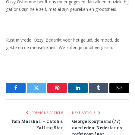
Ozzy Osbourne heeft ons meer gegeven dan alleen muziek. Hij
gaf ons zijn hele zelf, met al zijn gebreken en grootsheid.
Rust in vrede, Ozzy. Bedankt voor het geluid, de moed, de
gekte en de menselijkheid. We zullen je nooit vergeten.
Facebook
Twitter
Pinterest
LinkedIn
Tumblr
Email
PREVIOUS ARTICLE
NEXT ARTICLE
Tom Marshall – Catch a
George Kooymans (77)
Falling Star
overleden: Nederlands
rockicoon laat