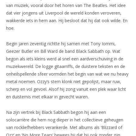
van muziek, vooral door het horen van The Beatles. Het idee
dat vier jongens uit Liverpool de wereld konden veroveren,
wakkerde iets in hem aan. Hij besloot dat hij dat ook wilde. En
hoe.
Begin jaren zeventig richtte hij samen met Tony Iommi,
Geezer Butler en Bill Ward de band Black Sabbath op. Wat
begon als iets kleins werd al snel een aardverschuiving in de
muziekwereld. De logge gitaarriffs, de duistere teksten en de
onheilspellende sfeer vormden het begin van wat we nu heavy
metal noemen. Ozzy’s stem klonk niet gepolijst, maar ruw,
scherp en vol gevoel. Alsof hij zong vanuit een plek waar licht
en duisternis met elkaar in gevecht waren.
Na zijn vertrek bij Black Sabbath begon hij aan een
solocarrière die hem nog dieper in het collectieve geheugen
van rockliefhebbers verankerde. Met albums als ‘Blizzard of
Ozz’ en ‘No More Tears’ bewees hij dat hij ook zonder zijn