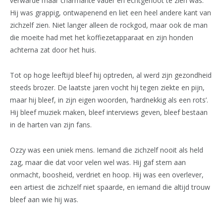
verwarde maar charmante vader en echtgenoot te zien was.
Hij was grappig, ontwapenend en liet een heel andere kant van
zichzelf zien. Niet langer alleen de rockgod, maar ook de man
die moeite had met het koffiezetapparaat en zijn honden
achterna zat door het huis.
Tot op hoge leeftijd bleef hij optreden, al werd zijn gezondheid
steeds brozer. De laatste jaren vocht hij tegen ziekte en pijn,
maar hij bleef, in zijn eigen woorden, ‘hardnekkig als een rots’.
Hij bleef muziek maken, bleef interviews geven, bleef bestaan
in de harten van zijn fans.
Ozzy was een uniek mens. Iemand die zichzelf nooit als held
zag, maar die dat voor velen wel was. Hij gaf stem aan
onmacht, boosheid, verdriet en hoop. Hij was een overlever,
een artiest die zichzelf niet spaarde, en iemand die altijd trouw
bleef aan wie hij was.