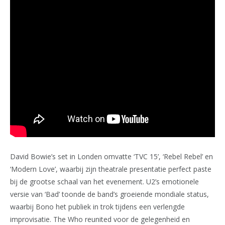
David Bowie’s set in Londen omvatte ‘TVC 15’, ‘Rebel Rebel’ en
‘Modern Love’, waarbij zijn theatrale presentatie perfect paste
bij de grootse schaal van het evenement. U2’s emotionele
versie van ‘Bad’ toonde de band’s groeiende mondiale status,
waarbij Bono het publiek in trok tijdens een verlengde
improvisatie. The Who reunited voor de gelegenheid en