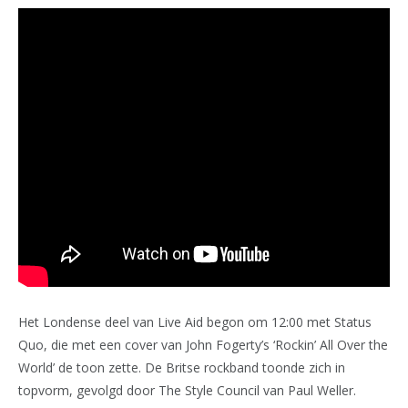
Het Londense deel van Live Aid begon om 12:00 met Status
Quo, die met een cover van John Fogerty’s ‘Rockin’ All Over the
World’ de toon zette. De Britse rockband toonde zich in
topvorm, gevolgd door The Style Council van Paul Weller.