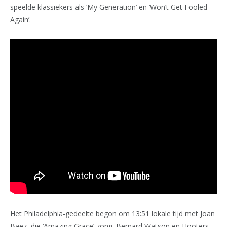
speelde klassiekers als ‘My Generation’ en ‘Won’t Get Fooled
Again’.
Het Philadelphia-gedeelte begon om 13:51 lokale tijd met Joan
Baez, die ‘Amazing Grace’ zong. Bernard Watson en Hooters