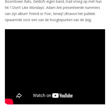
Boomtown Rats, Geldofs eigen band, trad vroeg op met hun
hit ‘I Don’t Like Mondays’. Adam Ant presenteerde nummers
van zijn album ‘Friend or Foe’, terwijl Ultravox het publiek
opwarmde voor een van de hoogtepunten van de dag.