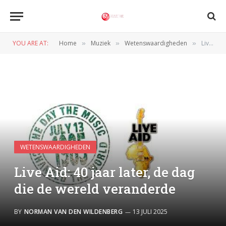
YOU ARE AT:
Home
Muziek
Wetenswaardigheden
Live Aid: 40 jaar later, de dag die de wereld veranderde
»
»
»
WETENSWAARDIGHEDEN
Live Aid: 40 jaar later, de dag
die de wereld veranderde
BY
NORMAN VAN DEN WILDENBERG
13 JULI 2025