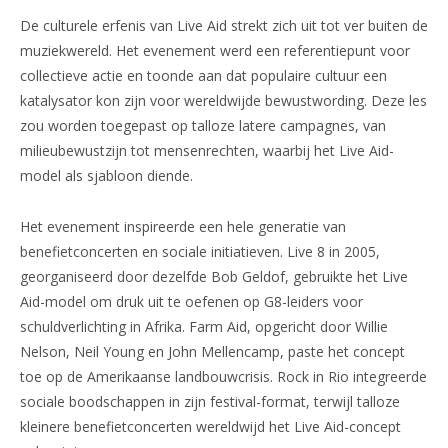
De culturele erfenis van Live Aid strekt zich uit tot ver buiten de
muziekwereld. Het evenement werd een referentiepunt voor
collectieve actie en toonde aan dat populaire cultuur een
katalysator kon zijn voor wereldwijde bewustwording. Deze les
zou worden toegepast op talloze latere campagnes, van
milieubewustzijn tot mensenrechten, waarbij het Live Aid-
model als sjabloon diende.
Het evenement inspireerde een hele generatie van
benefietconcerten en sociale initiatieven. Live 8 in 2005,
georganiseerd door dezelfde Bob Geldof, gebruikte het Live
Aid-model om druk uit te oefenen op G8-leiders voor
schuldverlichting in Afrika. Farm Aid, opgericht door Willie
Nelson, Neil Young en John Mellencamp, paste het concept
toe op de Amerikaanse landbouwcrisis. Rock in Rio integreerde
sociale boodschappen in zijn festival-format, terwijl talloze
kleinere benefietconcerten wereldwijd het Live Aid-concept