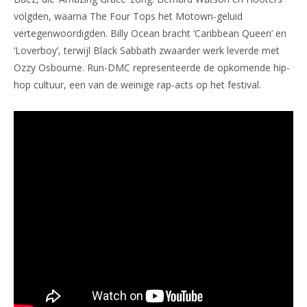
volgden, waarna The Four Tops het Motown-geluid
vertegenwoordigden. Billy Ocean bracht ‘Caribbean Queen’ en
‘Loverboy’, terwijl Black Sabbath zwaarder werk leverde met
Ozzy Osbourne. Run-DMC representeerde de opkomende hip-
hop cultuur, een van de weinige rap-acts op het festival.