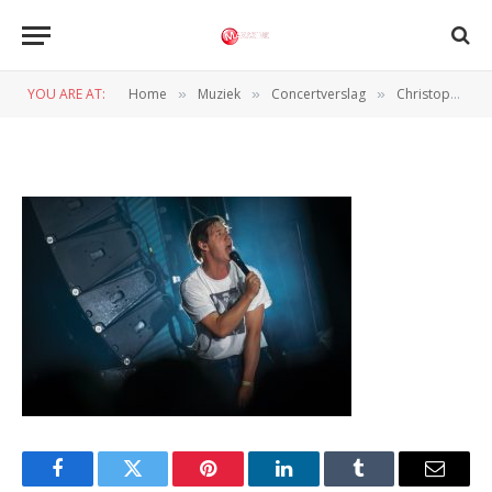
03072025-Martin_Damgaard (5
of 8)
YOU ARE AT:
Home
Muziek
Concertverslag
Christopher en meer, Nibe Festival Dag 2
»
»
»
BY
NORMAN VAN DEN WILDENBERG
4 JULI 2025
Facebook
Twitter
Pinterest
LinkedIn
Tumblr
Email