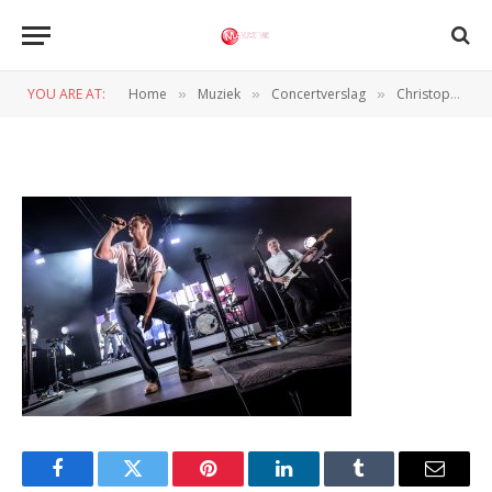
03072025-Martin_Damgaard (2
of 8)
YOU ARE AT:
Home
Muziek
Concertverslag
Christopher en meer, Nibe Festival Dag 2
»
»
»
BY
NORMAN VAN DEN WILDENBERG
4 JULI 2025
Facebook
Twitter
Pinterest
LinkedIn
Tumblr
Email