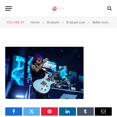
Skillet – Daniel Frissen – 013 –
(2)
YOU ARE AT:
Home
Brabant
Brabant Live
Skillet monsterachtig sterk in Tilburg
»
»
»
BY
DANIËL FRISSEN
20 JUNI 2025
Facebook
Twitter
Pinterest
LinkedIn
Tumblr
Email