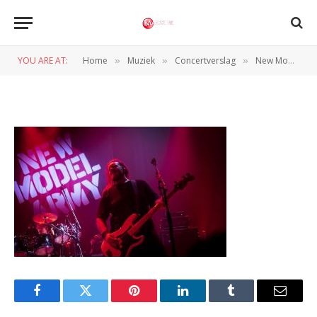
Christophe Dehousse
_L4A8546_ Maxazine
YOU ARE AT:
Home
Muziek
Concertverslag
New Model Army zet Muziekgieterij in vuur en vlam
»
»
»
BY
NORMAN VAN DEN WILDENBERG
14 JUNI 2025
Facebook
Twitter
Pinterest
LinkedIn
Tumblr
Email