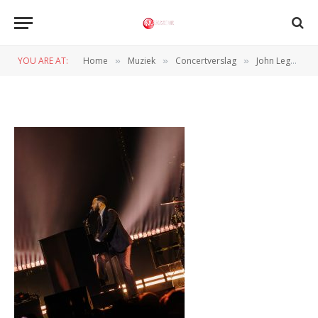
John-Legend-Ziggo2
YOU ARE AT:
Home
Muziek
Concertverslag
John Legend in Ziggo Dome vol soul
»
»
»
BY
NORMAN VAN DEN WILDENBERG
3 JUNI 2025