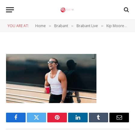
Kip Moore
YOU ARE AT:
Home
Brabant
Brabant Live
Kip Moore in 013 Tilburg: rauw, oprecht en vol energie
»
»
»
BY
NORMAN VAN DEN WILDENBERG
29 MEI 2025
Facebook
Twitter
Pinterest
LinkedIn
Tumblr
Email