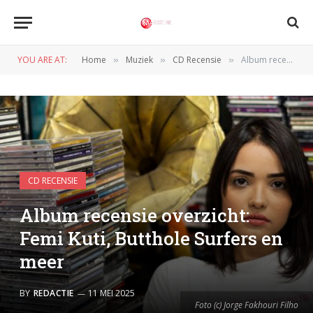
YOU ARE AT:
Home
Muziek
CD Recensie
Album recensie overzicht: Femi Kuti, Butthole Surfers en meer
»
»
»
CD RECENSIE
Album recensie overzicht:
Femi Kuti, Butthole Surfers en
meer
BY
REDACTIE
11 MEI 2025
Foto (c) Jorge Fakhouri Filho