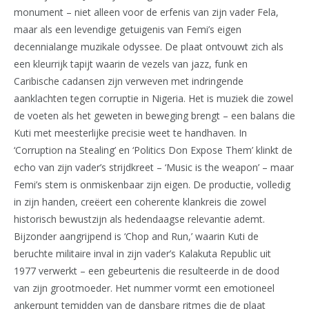
monument – niet alleen voor de erfenis van zijn vader Fela,
maar als een levendige getuigenis van Femi’s eigen
decennialange muzikale odyssee. De plaat ontvouwt zich als
een kleurrijk tapijt waarin de vezels van jazz, funk en
Caribische cadansen zijn verweven met indringende
aanklachten tegen corruptie in Nigeria. Het is muziek die zowel
de voeten als het geweten in beweging brengt – een balans die
Kuti met meesterlijke precisie weet te handhaven. In
‘Corruption na Stealing’ en ‘Politics Don Expose Them’ klinkt de
echo van zijn vader’s strijdkreet – ‘Music is the weapon’ – maar
Femi’s stem is onmiskenbaar zijn eigen. De productie, volledig
in zijn handen, creëert een coherente klankreis die zowel
historisch bewustzijn als hedendaagse relevantie ademt.
Bijzonder aangrijpend is ‘Chop and Run,’ waarin Kuti de
beruchte militaire inval in zijn vader’s Kalakuta Republic uit
1977 verwerkt – een gebeurtenis die resulteerde in de dood
van zijn grootmoeder. Het nummer vormt een emotioneel
ankerpunt temidden van de dansbare ritmes die de plaat