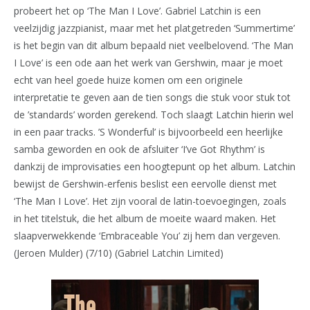
probeert het op ‘The Man I Love’. Gabriel Latchin is een
veelzijdig jazzpianist, maar met het platgetreden ‘Summertime’
is het begin van dit album bepaald niet veelbelovend. ‘The Man
I Love’ is een ode aan het werk van Gershwin, maar je moet
echt van heel goede huize komen om een originele
interpretatie te geven aan de tien songs die stuk voor stuk tot
de ’standards’ worden gerekend. Toch slaagt Latchin hierin wel
in een paar tracks. ’S Wonderful’ is bijvoorbeeld een heerlijke
samba geworden en ook de afsluiter ‘I’ve Got Rhythm’ is
dankzij de improvisaties een hoogtepunt op het album. Latchin
bewijst de Gershwin-erfenis beslist een eervolle dienst met
‘The Man I Love’. Het zijn vooral de latin-toevoegingen, zoals
in het titelstuk, die het album de moeite waard maken. Het
slaapverwekkende ‘Embraceable You’ zij hem dan vergeven.
(Jeroen Mulder) (7/10) (Gabriel Latchin Limited)