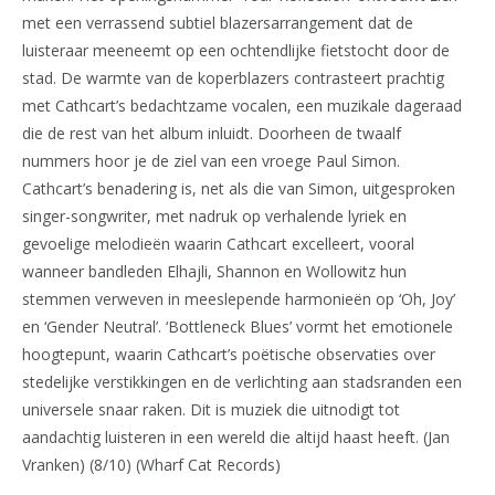
met een verrassend subtiel blazersarrangement dat de
luisteraar meeneemt op een ochtendlijke fietstocht door de
stad. De warmte van de koperblazers contrasteert prachtig
met Cathcart’s bedachtzame vocalen, een muzikale dageraad
die de rest van het album inluidt. Doorheen de twaalf
nummers hoor je de ziel van een vroege Paul Simon.
Cathcart’s benadering is, net als die van Simon, uitgesproken
singer-songwriter, met nadruk op verhalende lyriek en
gevoelige melodieën waarin Cathcart excelleert, vooral
wanneer bandleden Elhajli, Shannon en Wollowitz hun
stemmen verweven in meeslepende harmonieën op ‘Oh, Joy’
en ‘Gender Neutral’. ‘Bottleneck Blues’ vormt het emotionele
hoogtepunt, waarin Cathcart’s poëtische observaties over
stedelijke verstikkingen en de verlichting aan stadsranden een
universele snaar raken. Dit is muziek die uitnodigt tot
aandachtig luisteren in een wereld die altijd haast heeft. (Jan
Vranken) (8/10) (Wharf Cat Records)