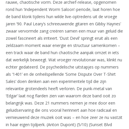
rauwe, chaotische vorm. Deze archief-release, opgenomen
rond hun ‘Independent Worm Saloon’-periode, laat horen hoe
de band klonk tijdens hun wilde live-optredens uit de vroege
jaren ’90. Paul Leary’s schreeuwende gitaren en Gibby Haynes’
zwaar vervormde zang creëren samen een muur van geluid die
zowel fascineert als irriteert. ‘Dust Devil’ springt eruit als een
zeldzaam moment waar energie en structuur samenkomen –
een track waar de band hun chaotische aanpak omzet in iets
dat werkelijk beweegt. Wat vroeger revolutionair was, klinkt nu
echter gedateerd. De psychedelische uitstapjes op nummers
als ‘1401’ en de onheilspellende ‘Some Dispute Over T-Shirt
Sales’ doen denken aan een experimentele tijd die zijn
relevantie grotendeels heeft verloren. De punk-metal van
‘Edgar’ laat nog flarden zien van waarom deze band ooit zo
belangrijk was. Deze 21 nummers nemen je mee door een
geluidservaring die ons vooral herinnert aan hoe radicaal en
vernieuwend deze muziek ooit was – en hoe zeer ze nu vastzit
in haar eigen tijdperk. (Anton Dupont) (5/10) (Sunset Blvd