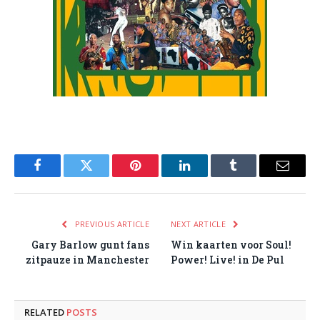
Facebook
Twitter
Pinterest
LinkedIn
Tumblr
Email
PREVIOUS ARTICLE
NEXT ARTICLE
Gary Barlow gunt fans
Win kaarten voor Soul!
zitpauze in Manchester
Power! Live! in De Pul
RELATED
POSTS