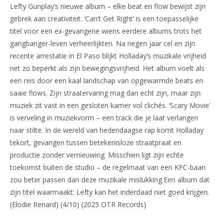
Lefty Gunplay’s nieuwe album – elke beat en flow bewijst zijn
gebrek aan creativiteit. ‘Can’t Get Right’ is een toepasselijke
titel voor een ex-gevangene wiens eerdere albums trots het
gangbanger-leven verheerlijkten. Na negen jaar cel en zijn
recente arrestatie in El Paso blijkt Holladay’s muzikale vrijheid
net zo beperkt als zijn bewegingsvrijheid. Het album voelt als
een reis door een kaal landschap van opgewarmde beats en
saaie flows. Zijn straatervaring mag dan echt zijn, maar zijn
muziek zit vast in een gesloten kamer vol clichés. ‘Scary Movie’
is verveling in muziekvorm – een track die je laat verlangen
naar stilte. In de wereld van hedendaagse rap komt Holladay
tekort, gevangen tussen betekenisloze straatpraat en
productie zonder vernieuwing. Misschien ligt zijn echte
toekomst buiten de studio – de regelmaat van een KFC-baan
zou beter passen dan deze muzikale mislukking.Een album dat
zijn titel waarmaakt: Lefty kan het inderdaad niet goed krijgen.
(Elodie Renard) (4/10) (2025 OTR Records)