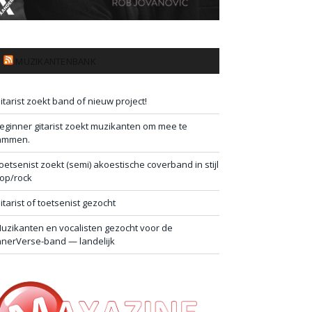
MUZIKANTENBANK
itarist zoekt band of nieuw project!
eginner gitarist zoekt muzikanten om mee te
ammen.
oetsenist zoekt (semi) akoestische coverband in stijl
op/rock
itarist of toetsenist gezocht
uzikanten en vocalisten gezocht voor de
nnerVerse-band — landelijk