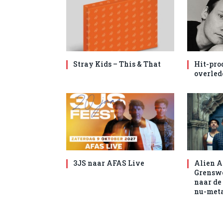
Stray Kids – This & That
Hit-pro
overled
3JS naar AFAS Live
Alien A
Grenswe
naar de
nu-met