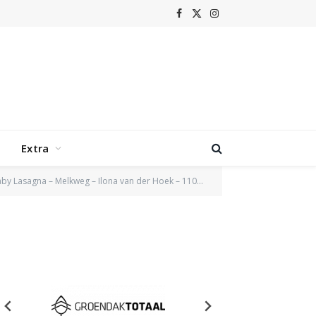
Facebook
X
Instagram
(Twitter)
Extra
by Lasagna – Melkweg – Ilona van der Hoek – 11042025-6