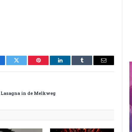
cebook
Twitter
Pinterest
LinkedIn
Tumblr
Email
y Lasagna in de Melkweg