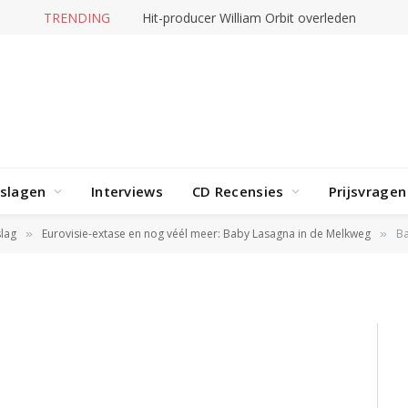
TRENDING
Hit-producer William Orbit overleden
elkweg – Ilona van der
rslagen
Interviews
CD Recensies
Prijsvragen
6
lag
Eurovisie-extase en nog véél meer: Baby Lasagna in de Melkweg
Ba
»
»
 2025