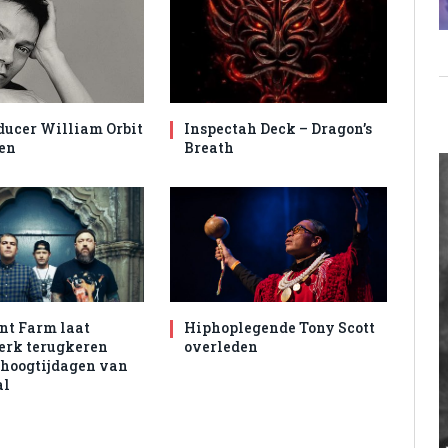
ducer William Orbit
Inspectah Deck – Dragon’s
en
Breath
nt Farm laat
Hiphoplegende Tony Scott
rk terugkeren
overleden
 hoogtijdagen van
al