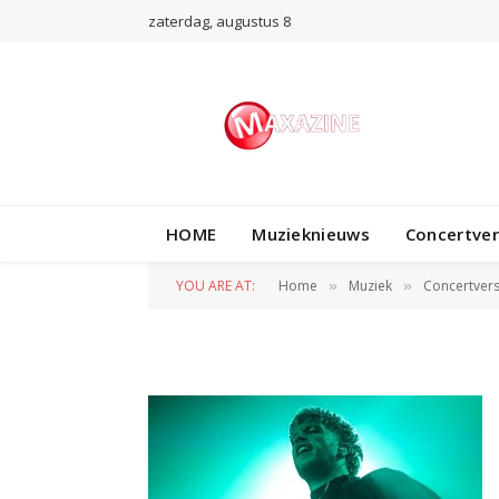
zaterdag, augustus 8
Baby Lasagna – M
HOME
Muzieknieuws
Concertve
Hoek – 11042025-
YOU ARE AT:
Home
Muziek
Concertvers
»
»
BY
NORMAN VAN DEN WILDENBERG
12 APRIL