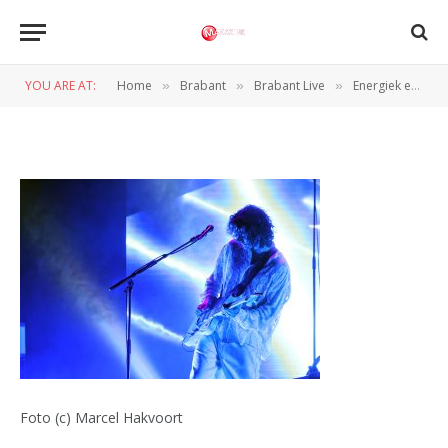
Ronde Effenaar Hakvoortfoto
(15)
YOU ARE AT:
Home
Brabant
Brabant Live
Energiek en intiem: Rondé schittert in de Effenaar
»
»
»
BY
NORMAN VAN DEN WILDENBERG
29 MAART 2025
Foto (c) Marcel Hakvoort