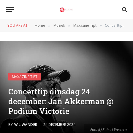
YOU ARE AT:
Home
Muziek
Maxazine Tipt
Concerttip dinsdag 24 december: Jan Akkerman @ Podium Victorie
»
»
»
MAXAZINE TIPT
Concerttip dinsdag 24
december: Jan Akkerman @
Podium Victorie
BY
WIL WANDER
24 DECEMBER 2024
Foto (c) Robert Westera