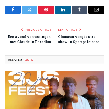
Facebook
Twitter
Pinterest
LinkedIn
Tumblr
Email
PREVIOUS ARTICLE
NEXT ARTICLE
Een avond verrassingen
Clouseau voegt extra
met Claude in Paradiso
show in Sportpaleis toe!
RELATED
POSTS