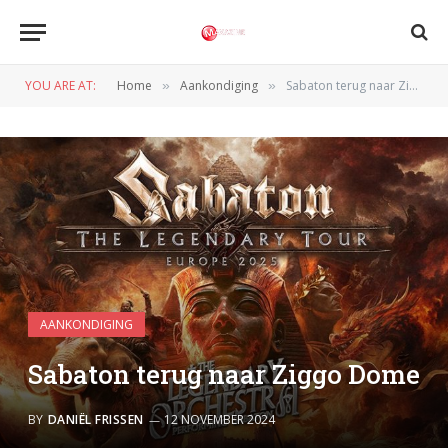
YOU ARE AT:
Home
Aankondiging
Sabaton terug naar Ziggo Dome
»
»
AANKONDIGING
Sabaton terug naar Ziggo Dome
BY
DANIËL FRISSEN
12 NOVEMBER 2024