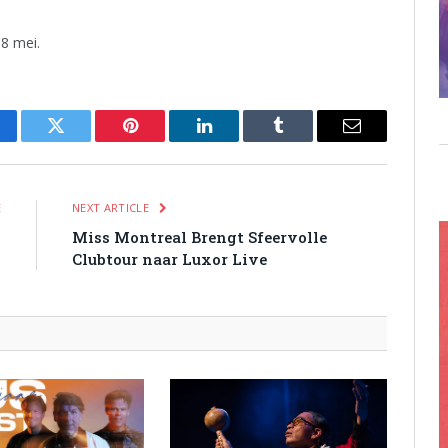
8 mei.
cebook
Twitter
Pinterest
LinkedIn
Tumblr
Email
E
NEXT ARTICLE
E
Miss Montreal Brengt Sfeervolle
Clubtour naar Luxor Live