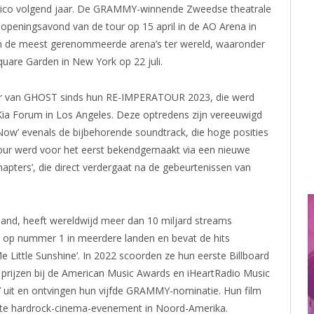
exico volgend jaar. De GRAMMY-winnende Zweedse theatrale
 openingsavond van de tour op 15 april in de AO Arena in
van de meest gerenommeerde arena’s ter wereld, waaronder
quare Garden in New York op 22 juli.
ur van GHOST sinds hun RE-IMPERATOUR 2023, die werd
Kia Forum in Los Angeles. Deze optredens zijn vereeuwigd
 Now’ evenals de bijbehorende soundtrack, die hoge posities
e tour werd voor het eerst bekendgemaakt via een nieuwe
apters’, die direct verdergaat na de gebeurtenissen van
, heeft wereldwijd meer dan 10 miljard streams
e op nummer 1 in meerdere landen en bevat de hits
 Little Sunshine’. In 2022 scoorden ze hun eerste Billboard
 prijzen bij de American Music Awards en iHeartRadio Music
 uit en ontvingen hun vijfde GRAMMY-nominatie. Hun film
lste hardrock-cinema-evenement in Noord-Amerika.