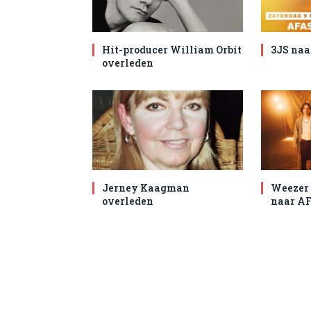
Hit-producer William Orbit
3JS naa
overleden
Jerney Kaagman
Weezer 
overleden
naar AF