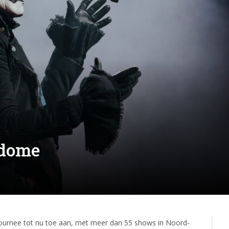
 dome
urnee tot nu toe aan, met meer dan 55 shows in Noord-