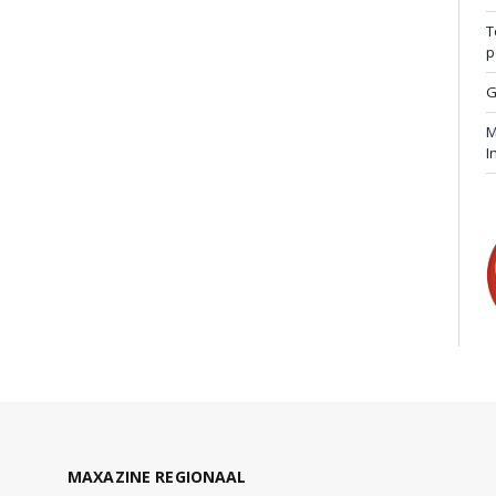
T
p
G
M
I
MAXAZINE REGIONAAL