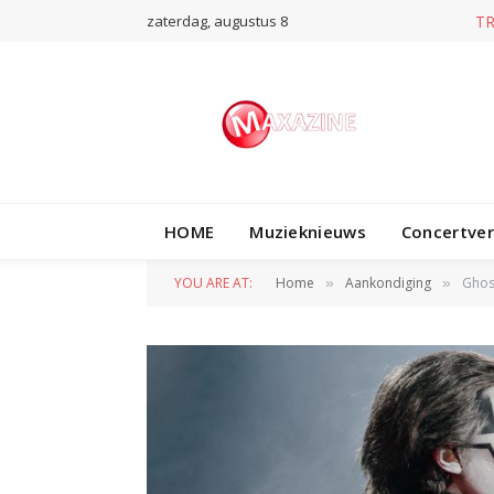
zaterdag, augustus 8
T
HOME
Muzieknieuws
Concertve
YOU ARE AT:
Home
Aankondiging
Ghos
»
»