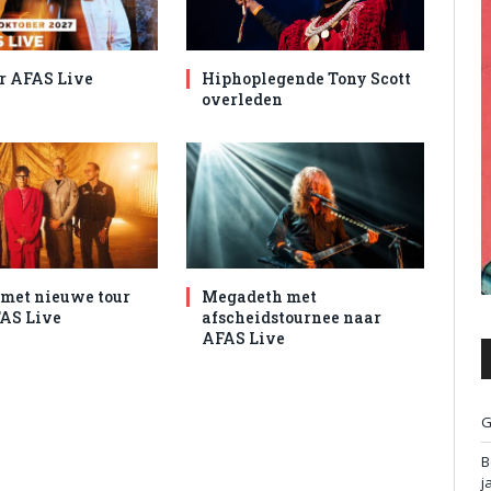
r AFAS Live
Hiphoplegende Tony Scott
overleden
met nieuwe tour
Megadeth met
AS Live
afscheidstournee naar
AFAS Live
G
B
j