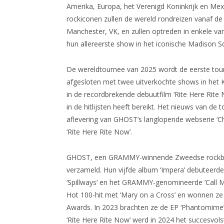
Amerika, Europa, het Verenigd Koninkrijk en M
rockiconen zullen de wereld rondreizen vanaf de
Manchester, VK, en zullen optreden in enkele 
hun allereerste show in het iconische Madison S
De wereldtournee van 2025 wordt de eerste to
afgesloten met twee uitverkochte shows in het 
in de recordbrekende debuutfilm ‘Rite Here Rite
in de hitlijsten heeft bereikt. Het nieuws van d
aflevering van GHOST’s langlopende webserie ‘Ch
‘Rite Here Rite Now’.
GHOST, een GRAMMY-winnende Zweedse rockband
verzameld. Hun vijfde album ‘Impera’ debuteerd
‘Spillways’ en het GRAMMY-genomineerde ‘Call Me
Hot 100-hit met ‘Mary on a Cross’ en wonnen ze
Awards. In 2023 brachten ze de EP ‘Phantomime’
‘Rite Here Rite Now’ werd in 2024 het succesvo