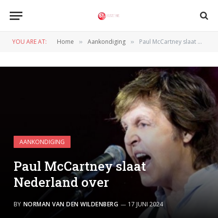
YOU ARE AT:
Home
Aankondiging
Paul McCartney slaat Nederland over
»
»
AANKONDIGING
Paul McCartney slaat
Nederland over
BY
NORMAN VAN DEN WILDENBERG
17 JUNI 2024