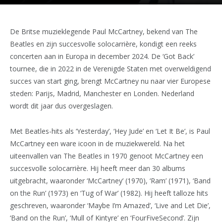
De Britse muzieklegende Paul McCartney, bekend van The
Beatles en zijn succesvolle solocarrière, kondigt een reeks
concerten aan in Europa in december 2024. De ‘Got Back’
tournee, die in 2022 in de Verenigde Staten met overweldigend
succes van start ging, brengt McCartney nu naar vier Europese
steden: Parijs, Madrid, Manchester en Londen. Nederland
wordt dit jaar dus overgeslagen.
Met Beatles-hits als ‘Yesterday’, ‘Hey Jude’ en ‘Let It Be’, is Paul
McCartney een ware icoon in de muziekwereld. Na het
uiteenvallen van The Beatles in 1970 genoot McCartney een
succesvolle solocarrière. Hij heeft meer dan 30 albums
uitgebracht, waaronder ‘McCartney’ (1970), ‘Ram’ (1971), ‘Band
on the Run’ (1973) en ‘Tug of War’ (1982). Hij heeft talloze hits
geschreven, waaronder ‘Maybe I’m Amazed’, ‘Live and Let Die’,
‘Band on the Run’, ‘Mull of Kintyre’ en ‘FourFiveSecond’. Zijn