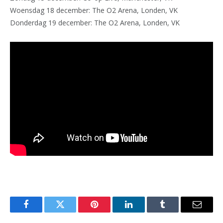
Woensdag 18 december: The O2 Arena, Londen, VK
Donderdag 19 december: The O2 Arena, Londen, VK
Facebook
Twitter
Pinterest
LinkedIn
Tumblr
Email