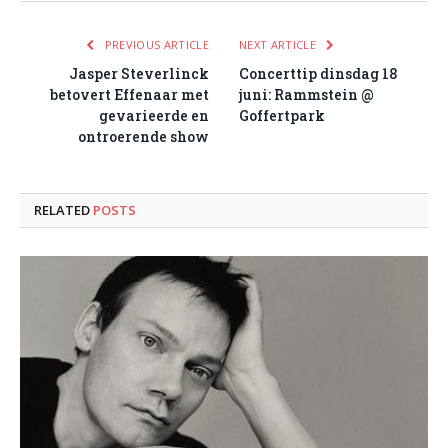
PREVIOUS ARTICLE
NEXT ARTICLE
Jasper Steverlinck
Concerttip dinsdag 18
betovert Effenaar met
juni: Rammstein @
gevarieerde en
Goffertpark
ontroerende show
RELATED
POSTS