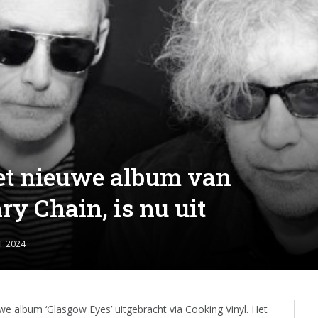
het nieuwe album van
y Chain, is nu uit
T 2024
we album ‘Glasgow Eyes’ uitgebracht via Cooking Vinyl. Het