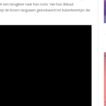
 een terugkeer naar hun roots. Van hun debuut
’ zijn de broers langzaam geëvolueerd tot buitenbeentjes die