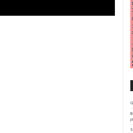
G
B
j
T