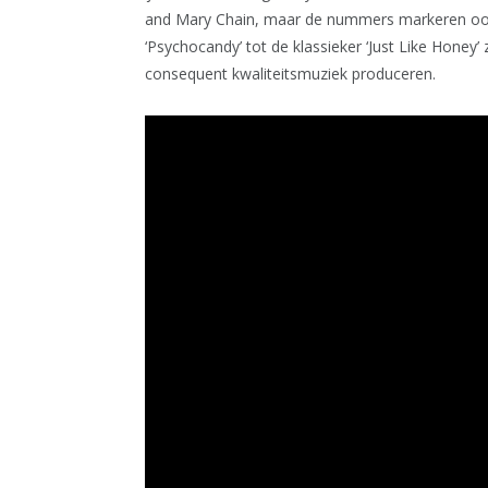
and Mary Chain, maar de nummers markeren ook
‘Psychocandy’ tot de klassieker ‘Just Like Honey
consequent kwaliteitsmuziek produceren.