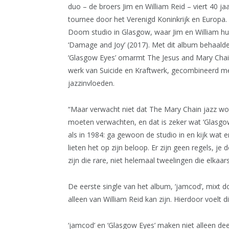
duo – de broers Jim en William Reid – viert 40 j
tournee door het Verenigd Koninkrijk en Europa
Doom studio in Glasgow, waar Jim en William hu
‘Damage and Joy’ (2017). Met dit album behaalden
‘Glasgow Eyes’ omarmt The Jesus and Mary Chain
werk van Suicide en Kraftwerk, gecombineerd m
jazzinvloeden.
“Maar verwacht niet dat The Mary Chain jazz w
moeten verwachten, en dat is zeker wat ‘Glasgow
als in 1984: ga gewoon de studio in en kijk wat 
lieten het op zijn beloop. Er zijn geen regels, je
zijn die rare, niet helemaal tweelingen die elkaar
De eerste single van het album, ‘jamcod’, mixt 
alleen van William Reid kan zijn. Hierdoor voelt d
‘jamcod’ en ‘Glasgow Eyes’ maken niet alleen dee