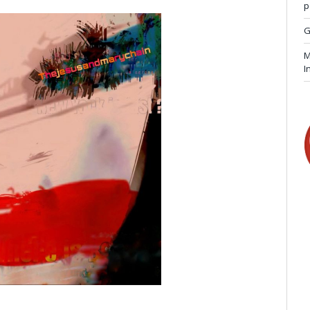
p
G
M
I