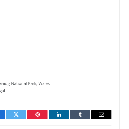
iniog National Park, Wales
gal
cebook
Twitter
Pinterest
LinkedIn
Tumblr
Email