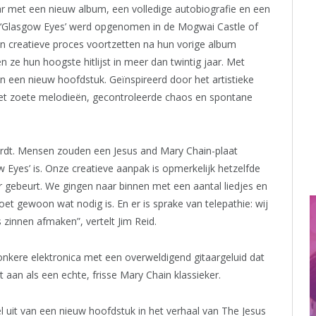
aar met een nieuw album, een volledige autobiografie en een
. ‘Glasgow Eyes’ werd opgenomen in de Mogwai Castle of
n creatieve proces voortzetten na hun vorige album
 ze hun hoogste hitlijst in meer dan twintig jaar. Met
 een nieuw hoofdstuk. Geïnspireerd door het artistieke
et zoete melodieën, gecontroleerde chaos en spontane
ordt. Mensen zouden een Jesus and Mary Chain-plaat
 Eyes’ is. Onze creatieve aanpak is opmerkelijk hetzelfde
er gebeurt. We gingen naar binnen met een aantal liedjes en
 doet gewoon wat nodig is. En er is sprake van telepathie: wij
s zinnen afmaken”, vertelt Jim Reid.
donkere elektronica met een overweldigend gitaargeluid dat
it aan als een echte, frisse Mary Chain klassieker.
l uit van een nieuw hoofdstuk in het verhaal van The Jesus