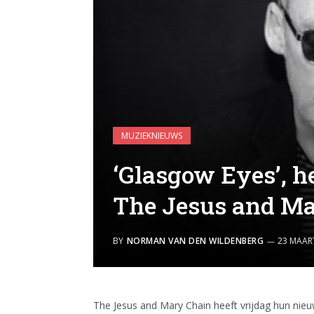
MUZIEKNIEUWS
‘Glasgow Eyes’, 
The Jesus and Mar
BY
NORMAN VAN DEN WILDENBERG
23 MAAR
The Jesus and Mary Chain heeft vrijdag hun nieu