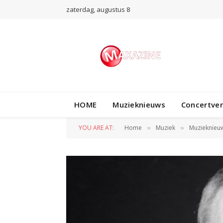
zaterdag, augustus 8
HOME
Muzieknieuws
Concertve
YOU ARE AT:
Home
Muziek
Muzieknieu
»
»