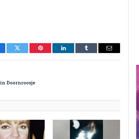
cebook
Twitter
Pinterest
LinkedIn
Tumblr
Email
in Doornroosje