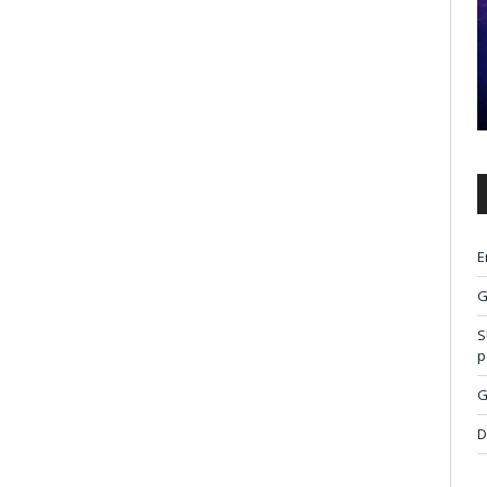
E
G
S
p
G
D