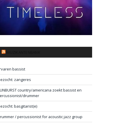
MUZIKANTENBANK
rvaren bassist
ezocht: zangeres
UNBURST country/americana zoekt bassist en
ercussionist/drummer
ezocht: basgitarist(e)
rummer / percussionist for acoustic jazz group