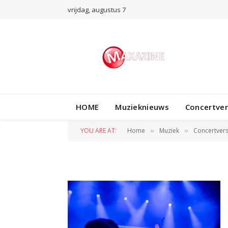
vrijdag, augustus 7
Suzan & Freek Ni
HOME
Muzieknieuws
Concertve
Takken-21
YOU ARE AT:
Home
Muziek
Concertvers
»
»
BY
NORMAN VAN DEN WILDENBERG
19 MAAR