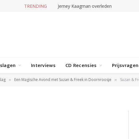
TRENDING
Jerney Kaagman overleden
jmegen 14_3 – Anniek
rslagen
Interviews
CD Recensies
Prijsvragen
lag
Een Magische Avond met Suzan & Freek in Doornroosje
Suzan & Fr
»
»
T 2024