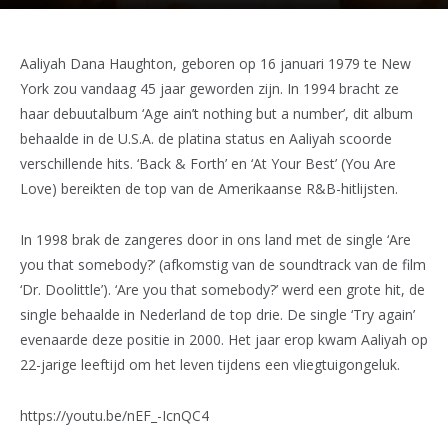
Aaliyah Dana Haughton, geboren op 16 januari 1979 te New
York zou vandaag 45 jaar geworden zijn. In 1994 bracht ze
haar debuutalbum ‘Age ain’t nothing but a number’, dit album
behaalde in de U.S.A. de platina status en Aaliyah scoorde
verschillende hits. ‘Back & Forth’ en ‘At Your Best’ (You Are
Love) bereikten de top van de Amerikaanse R&B-hitlijsten.
In 1998 brak de zangeres door in ons land met de single ‘Are
you that somebody?’ (afkomstig van de soundtrack van de film
‘Dr. Doolittle’). ‘Are you that somebody?’ werd een grote hit, de
single behaalde in Nederland de top drie. De single ‘Try again’
evenaarde deze positie in 2000. Het jaar erop kwam Aaliyah op
22-jarige leeftijd om het leven tijdens een vliegtuigongeluk.
https://youtu.be/nEF_-IcnQC4