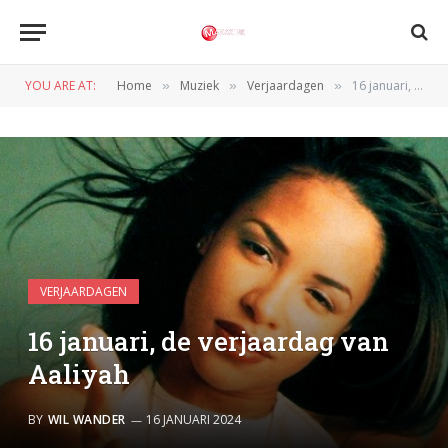
YOU ARE AT:
Home
Muziek
Verjaardagen
16 januari, de verjaardag van Aaliyah
»
»
»
VERJAARDAGEN
16 januari, de verjaardag van
Aaliyah
BY
WIL WANDER
16 JANUARI 2024