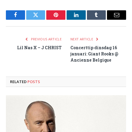
Facebook
Twitter
Pinterest
LinkedIn
Tumblr
Email
PREVIOUS ARTICLE
NEXT ARTICLE
Lil Nas X – J CHRIST
Concerttip dinsdag 16
januari: Giant Rooks @
Ancienne Belgique
RELATED
POSTS