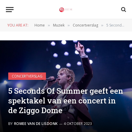
YOU ARE AT:
Home
Muziek
Concertverslag
5 Seconds Of Summer geeft een spektakel van een concert in de Ziggo Dome
»
»
»
CONCERTVERSLAG
5 Seconds Of Summer geeft een
spektakel van een concert in
de Ziggo Dome
BY
ROMEE VAN DE LISDONK
4 OKTOBER 2023