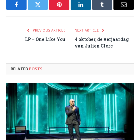
Facebook
Twitter
Pinterest
LinkedIn
Tumblr
Email
PREVIOUS ARTICLE
NEXT ARTICLE
LP – One Like You
4 oktober, de verjaardag
van Julien Clerc
RELATED
POSTS