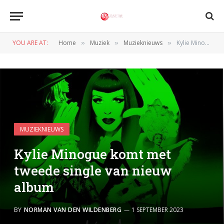
YOU ARE AT:
Home
Muziek
Muzieknieuws
Kylie Minogue komt met tweede single van nieuw album
»
»
»
MUZIEKNIEUWS
Kylie Minogue komt met
tweede single van nieuw
album
BY
NORMAN VAN DEN WILDENBERG
1 SEPTEMBER 2023