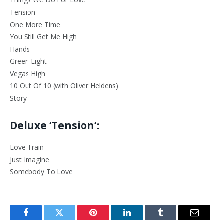
Tension
One More Time
You Still Get Me High
Hands
Green Light
Vegas High
10 Out Of 10 (with Oliver Heldens)
Story
Deluxe ‘Tension’:
Love Train
Just Imagine
Somebody To Love
Facebook
Twitter
Pinterest
LinkedIn
Tumblr
Email