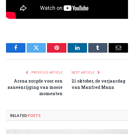
Facebook
Twitter
Pinterest
LinkedIn
Tumblr
Email
PREVIOUS ARTICLE
NEXT ARTICLE
Arena zorgde voor een
21 oktober, de verjaardag
aaneenrijging van mooie
van Manfred Mann
momenten
RELATED
POSTS