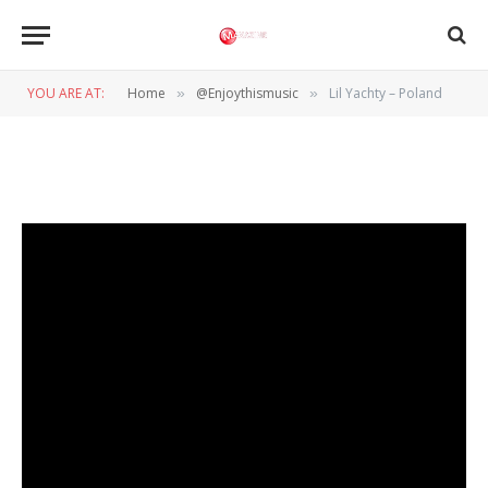
@ENJOYTHISMUSIC
Lil Yachty – Poland
YOU ARE AT:
Home
@Enjoythismusic
Lil Yachty – Poland
»
»
BY
WIL WANDER
21 OKTOBER 2022