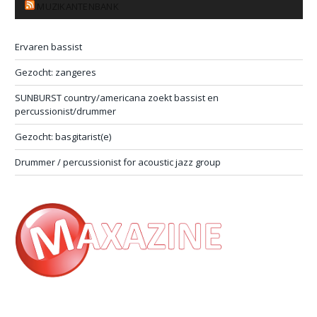
MUZIKANTENBANK
Ervaren bassist
Gezocht: zangeres
SUNBURST country/americana zoekt bassist en
percussionist/drummer
Gezocht: basgitarist(e)
Drummer / percussionist for acoustic jazz group