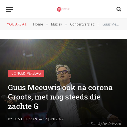
YOU ARE AT:
Home
Muziek
Concertverslag
Guus Meeuwis ook na corona Groots, met nog steeds die zachte G
»
»
»
CONCERTVERSLAG
Guus Meeuwis ook na corona
Groots, met nog steeds die
zachte G
BY
EUS DRIESSEN
12 JUNI 2022
Foto (c) Eus Driessen