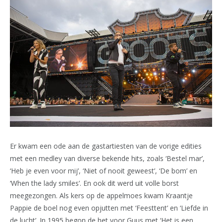
Er kwam een ode aan de gastartiesten van de vorige edities
met een medley van diverse bekende hits, zoals ‘Bestel mar’,
‘Heb je even voor mij’, ‘Niet of nooit geweest’, ‘De bom’ en
‘When the lady smiles’. En ook dit werd uit volle borst
meegezongen. Als kers op de appelmoes kwam Kraantje
Pappie de boel nog even opjutten met ‘Feesttent’ en ‘Liefde in
de lucht’. In 1995 begon de het voor Guus met ‘Het is een