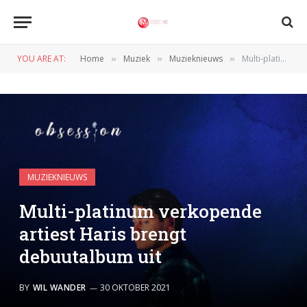
YOU ARE AT:
Home
Muziek
Muzieknieuws
Multi-platinum verkopende artiest Haris brengt debuutalbum uit
»
»
»
MUZIEKNIEUWS
Multi-platinum verkopende
artiest Haris brengt
debuutalbum uit
BY
WIL WANDER
30 OKTOBER 2021