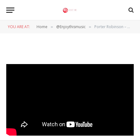
Porter Robinson – Get your
Wish
YOU ARE AT:
Home
@Enjoythismusic
Porter Robinson – Get your Wish
»
»
BY
WIL WANDER
8 FEBRUARI 2020