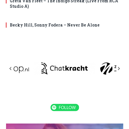
Greta Van Fleet – The Indigo Streak (Live From RCA
Studio A)
Becky Hill, Sonny Fodera – Never Be Alone