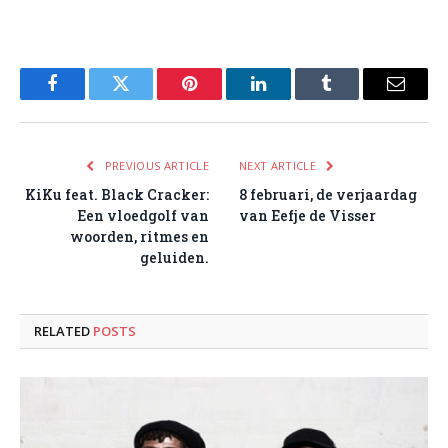
Facebook
Twitter
Pinterest
LinkedIn
Tumblr
Email
PREVIOUS ARTICLE
NEXT ARTICLE
KiKu feat. Black Cracker:
8 februari, de verjaardag
Een vloedgolf van
van Eefje de Visser
woorden, ritmes en
geluiden.
RELATED
POSTS