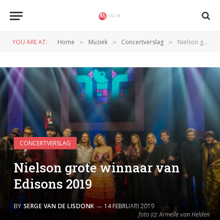
YOU ARE AT:
Home
Muziek
Concertverslag
Nielson grote winnaar van Edisons 2019
»
»
»
CONCERTVERSLAG
Nielson grote winnaar van
Edisons 2019
BY
SERGE VAN DE LISDONK
14 FEBRUARI 2019
foto (c): Armelle van Helden